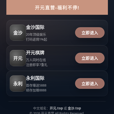
开元直营-福利不停!
金沙国际
金沙
立即进入
20年顶级娱乐
打码返佣1%起
开元棋牌
开元
立即进入
万人同时在线
注册即享7重礼
永利国际
永利
立即进入
首存壕送5888
续存加赠8888
中文域名：
开元.top
或
金沙.top
© 2026 开元直营 All Rights Reserved.